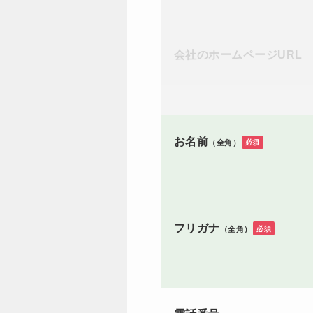
会社のホームページURL
お名前
必須
（全角）
フリガナ
必須
（全角）